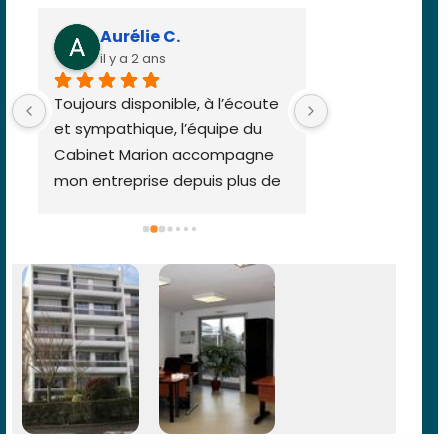
.
Aurélie C.
Clara B.
il y a 2 ans
il y a 5 ans
 
Toujours disponible, à l’écoute 
Très à l'écoute 
et sympathique, l’équipe du 
professionnel.
Cabinet Marion accompagne 
mon entreprise depuis plus de 
15 ans!Qu’il s’agisse du pôle 
comptable ou social ils sont de 
bon conseil et très 
professionnels 🙂